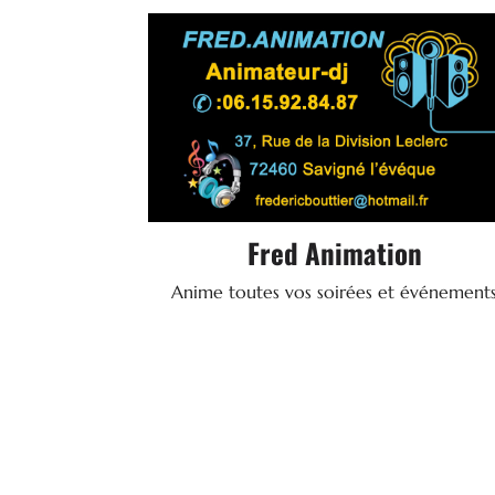

Services & Location
37 rue de la division Leclerc - 72460
SAVIGNE-L'EVEQUE
06 15 92 84 87
Tel.
Fred Animation
Anime toutes vos soirées et événement
