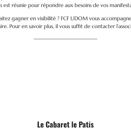
ts est réunie pour répondre aux besoins de vos manifesta
uhaitez gagner en visibilité ? FCF UDOM vous accompagne
re. Pour en savoir plus, il vous suffit de contacter l’assoc

Cabaret
38 Rue d'Eichthal - 72100 LE MANS
Le Cabaret le Patis
02 43 87 75 72
Tel.