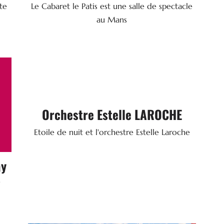
nte
Le Cabaret le Patis est une salle de spectacle
SITE WEB
au Mans

Orchestre Estelle LAROCHE
Orchestre
Etoile de nuit et l'orchestre Estelle Laroche
41360 SAVIGNY-SUR-BRAYE
06 76 67 71 10
Tel.
ay
s