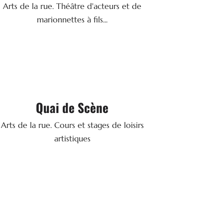
Arts de la rue. Théâtre d'acteurs et de
SITE WEB
marionnettes à fils...

Arts de la rue
Quai de Scène
74 bis, Quai Amiral Lalande - 72000 LE
Arts de la rue. Cours et stages de loisirs
MANS
artistiques
: 06 40 60 12 71
Tél.
SITE WEB