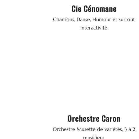
Cie Cénomane
Spectacle
8 rue de la Terroirie - 72650 LA MILESS
Chansons, Danse, Humour et surtout
06 03 19 15 72
Tel.
Interactivité
SITE WEB

Orchestre Caron
Orchestre
Orchestre Musette de variétés, 3 à 2
lieu- dit "Grands Jardins" - 72470 OZA
musiciens