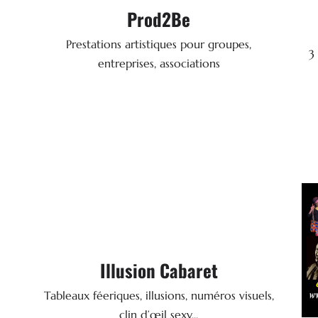
Prod2Be
Spectacle
E
80 quai Amiral Lalande - 72100 LE MANS
Prestations artistiques pour groupes,
2 
3
02 43 23 04 21
Tel.
entreprises, associations
SITE WEB

Illusion Cabaret
Cabaret & Spectacle
49300 CHOLET
Tableaux féeriques, illusions, numéros visuels,
N
06 73 46 50 15
Tel.
clin d’œil sexy...