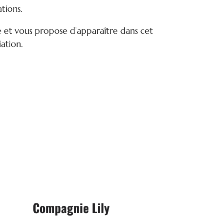
tions.
 et vous propose d’apparaître dans cet
iation.

Arts de la rue
Mairie - 72150 COURDEMANCHE
Compagnie Lily
: 06 84 50 19 81
Tél.