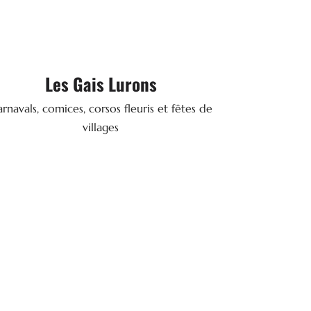

Les Gais Lurons
Arts de la rue
72380 SAINTE-JAMME-SUR-SARTHE
rnavals, comices, corsos fleuris et fêtes de
: 02 43 25 21 23
Tél.
villages
SITE WEB
