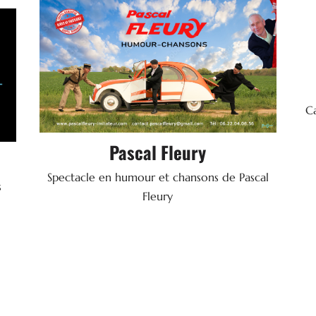

Spectacle
41150 ONZAIN
Ca
06 22 04 06 56
Tel.
Pascal Fleury
SITE WEB
Spectacle en humour et chansons de Pascal
s
Fleury
