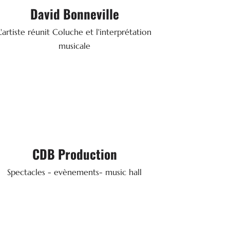
David Bonneville
SITE WEB
L'artiste réunit Coluche et l'interprétation
musicale

Services & Location
CDB Production
159 Rue Prémartine - 72000 LE MANS
Spectacles - evènements- music hall
: 02 43 89 98 64
Tél.
SITE WEB