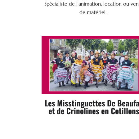
Spécialiste de l'animation, location ou ve
de matériel...

Danse & Costumes
72170 BEAUMONT SUR SARTHE
06 06 85 14 99 / 06 41 60 62 15
Tel.
SITE WEB
Les Misstinguettes De Beauf
et de Crinolines en Cotillon