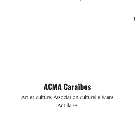
SITE WEB

ACMA Caraïbes
Art & culture
7 Rue des Ardennes - 72000 LE MANS
ns
Art et culture, Association culturelle Mans
06 37 91 68 51
Tel.
Antillaise
SITE WEB