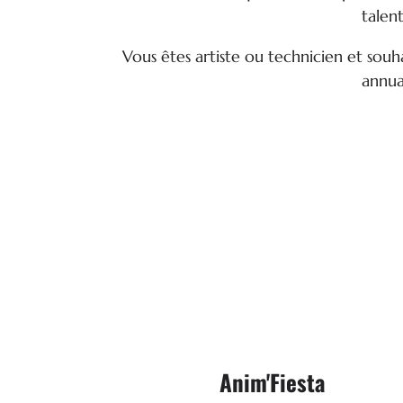
talen
Vous êtes artiste ou technicien et so
annuai

Services & Location
Anim'Fiesta
PLUS D'INFOS