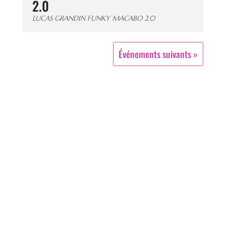
Du 21/01/2027 au 09/04/2027
ALLONNES
Lucas GRANDIN – Funky Macabo
2.0
LUCAS GRANDIN FUNKY MACABO 2.0
Événements suivants »