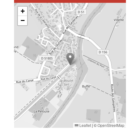
+
−
Leaflet
|
©
OpenStreetMap