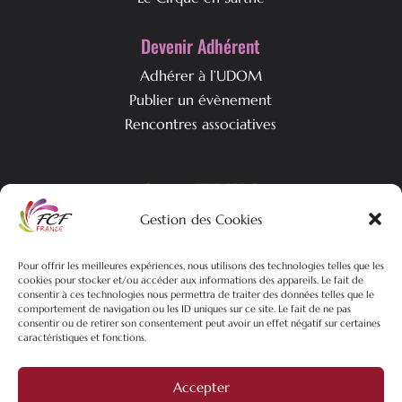
Devenir Adhérent
Adhérer à l’UDOM
Publier un évènement
Rencontres associatives
Qui est l’UDOM ?
Gestion des Cookies
L’association & ses objectifs
L’équipe associative
Nos actualités
Pour offrir les meilleures expériences, nous utilisons des technologies telles que les
cookies pour stocker et/ou accéder aux informations des appareils. Le fait de
consentir à ces technologies nous permettra de traiter des données telles que le
comportement de navigation ou les ID uniques sur ce site. Le fait de ne pas
consentir ou de retirer son consentement peut avoir un effet négatif sur certaines
caractéristiques et fonctions.
©2026 FCF-UDOM – Tous droits réservés | Plan du site |
Mentions
Légales
| Politique de confidentialités |
Création site web
Pure
Accepter
Mans Web
filiale du
groupe Mixtrio