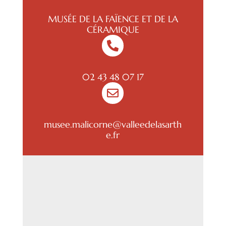
MUSÉE DE LA FAÏENCE ET DE LA
CÉRAMIQUE

02 43 48 07 17

musee.malicorne@valleedelasarth
e.fr