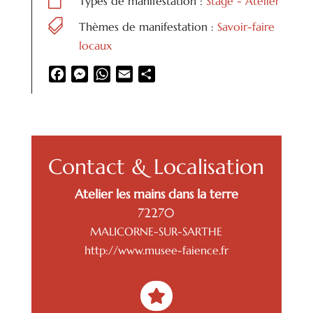

Types de manifestation :
Stage - Atelier

Thèmes de manifestation :
Savoir-faire
locaux
Facebook
Messenger
WhatsApp
Email
Partager
Contact & Localisation
Atelier les mains dans la terre
72270
MALICORNE-SUR-SARTHE
http://www.musee-faience.fr
