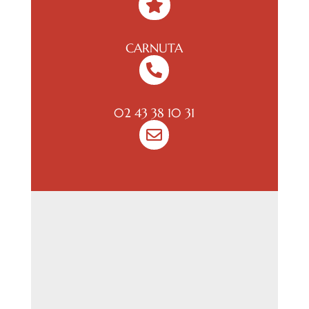

CARNUTA

02 43 38 10 31
