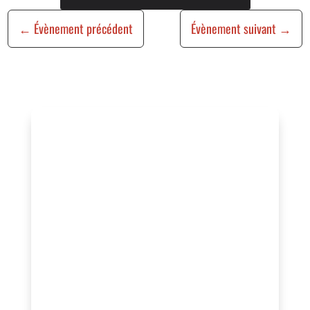
←
Évènement précédent
Évènement suivant
→
Vous organisez un
événement ?
Vous souhaitez bénéficier de cette
visibilité, valoriser vos actions ou
rejoindre un réseau engagé au service
de l’animation locale ?
Contactez-nous pour échanger sur votre
projet ou adhérez à l’association afin de
profiter d’un accompagnement, d’une