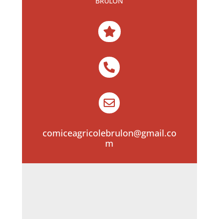
BRULON



comiceagricolebrulon@gmail.co
m