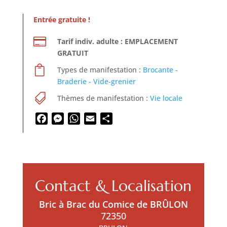
Entrée gratuite !

Tarif indiv. adulte : EMPLACEMENT
GRATUIT

Types de manifestation :
Brocante -
Braderie - Vide-grenier

Thèmes de manifestation :
Vie locale
Facebook
Messenger
WhatsApp
Email
Partager
Contact & Localisation
Bric à Brac du Comice de BRÛLON
72350