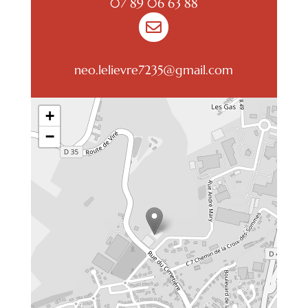
07 89 06 63 88

neo.lelievre7235@gmail.com
+
−