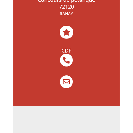
72120
RAHAY

CDF

