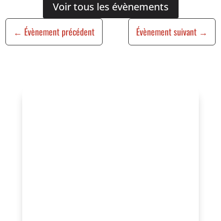
Voir tous les évènements
←
Évènement précédent
Évènement suivant
→
Vous organisez un
événement ?
Vous souhaitez bénéficier de cette
visibilité, valoriser vos actions ou
rejoindre un réseau engagé au service
de l’animation locale ?
Contactez-nous pour échanger sur votre
projet ou adhérez à l’association afin de