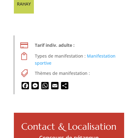
RAHAY

Tarif indiv. adulte :

Types de manifestation :
Manifestation
sportive

Thèmes de manifestation :
Facebook
Messenger
WhatsApp
Email
Partager
Contact & Localisation
Concours de pétanque