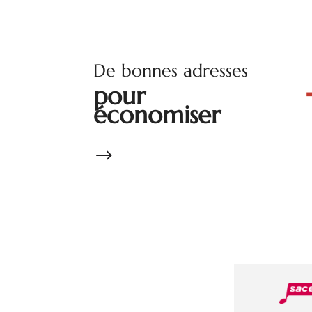
De bonnes adresses
pour
économiser
$