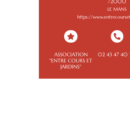
72000
LE MANS
https://www.entrecourse


ASSOCIATION
02 43 47 40
"ENTRE COURS ET
JARDINS"