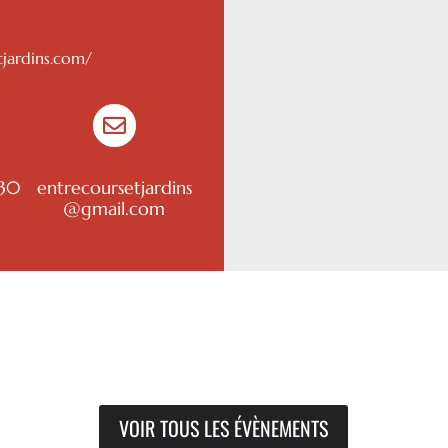
tjardins.com/

 30
entrecoursetjardins
@gmail.com
VOIR TOUS LES ÉVÈNEMENTS