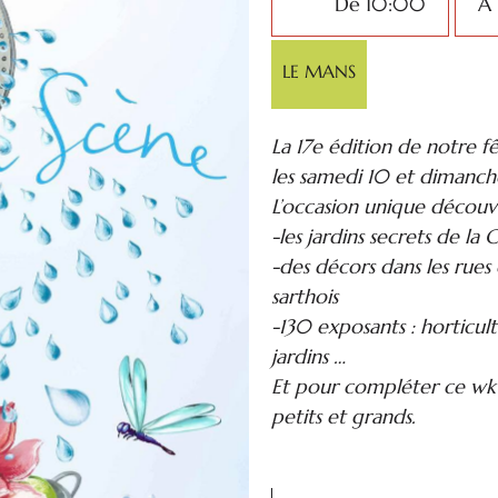
De 10:00
À
LE MANS
La 17e édition de notre f
les samedi 10 et dimanch
L’occasion unique découvr
-les jardins secrets de la
-des décors dans les rues e
sarthois
-130 exposants : horticult
jardins …
Et pour compléter ce w
petits et grands.