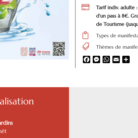

Tarif indiv. adulte 
d'un pass à 8€. Gra
de Tourisme (jusqu

Types de manifest

Thèmes de manifes
Facebook
Messenger
WhatsApp
Email
Par
lisation
ardins
nêt