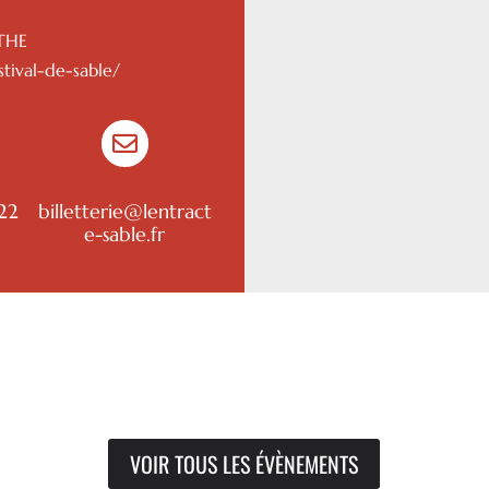
THE
stival-de-sable/

22
billetterie@lentract
e-sable.fr
VOIR TOUS LES ÉVÈNEMENTS