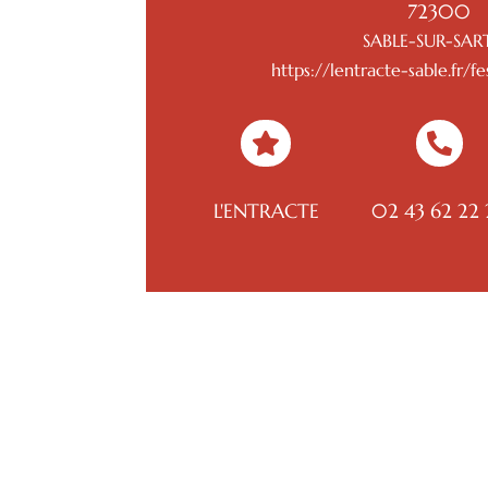
72300
SABLE-SUR-SAR
https://lentracte-sable.fr/fe


L'ENTRACTE
02 43 62 22 