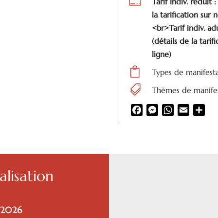

Tarif indiv. réduit
la tarification sur 
<br>Tarif indiv. a
(détails de la tarif
ligne)

Types de manifest

Thèmes de manifes
Facebook
Messenger
WhatsApp
Email
Par
lisation
é 2026