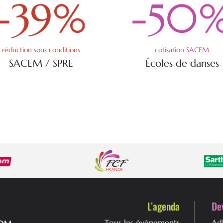
-39
%
-50
réduction sous conditions
cotisation SACEM
SACEM / SPRE
Écoles de danses
L’agenda
De
Tous les évènements
Ad