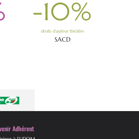
%
-10
%
droits d’auteur théâtre
SACD
venir Adhérent
hérer à l’UDOM