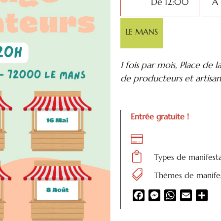
De 12:00
À
LE MANS
1 fois par mois, Place de
de producteurs et artisans
Entrée gratuite !


Types de manifest

Thèmes de manifes
Facebook
Messenger
WhatsApp
Email
Par