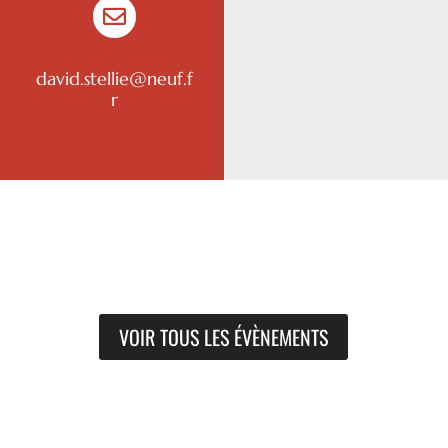

david.stellie@neuf.f
r
VOIR TOUS LES ÉVÈNEMENTS