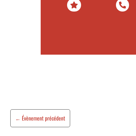


←
Évènement précédent