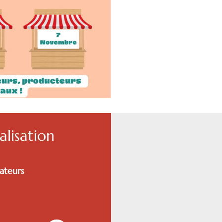
lisation
éateurs