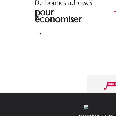
De bonnes adresses
pour
économiser
$