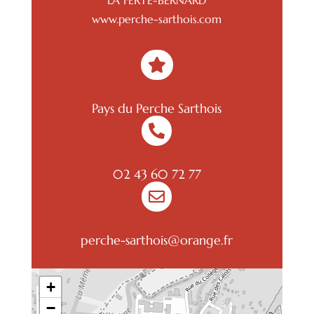
LA FERTE-BERNARD
www.perche-sarthois.com

Pays du Perche Sarthois

02 43 60 72 77

perche-sarthois@orange.fr
+
−