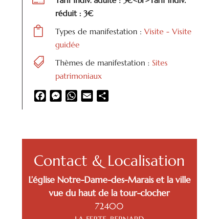
Tarif indiv. adulte : 5€<br>Tarif indiv.
réduit : 3€

Types de manifestation :
Visite - Visite
guidée

Thèmes de manifestation :
Sites
patrimoniaux
Facebook
Messenger
WhatsApp
Email
Partager
Contact & Localisation
L’église Notre-Dame-des-Marais et la ville
vue du haut de la tour-clocher
72400