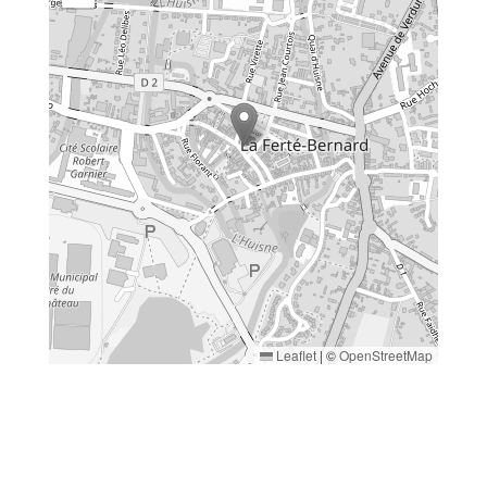
Leaflet
|
©
OpenStreetMap