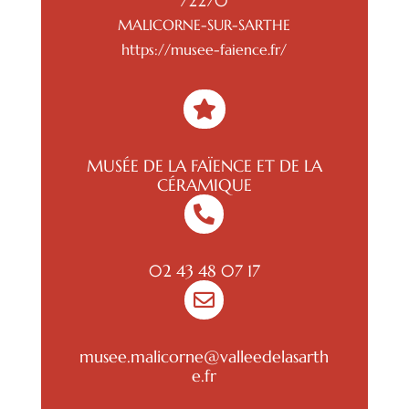
72270
MALICORNE-SUR-SARTHE
https://musee-faience.fr/

MUSÉE DE LA FAÏENCE ET DE LA
CÉRAMIQUE

02 43 48 07 17

musee.malicorne@valleedelasarth
e.fr