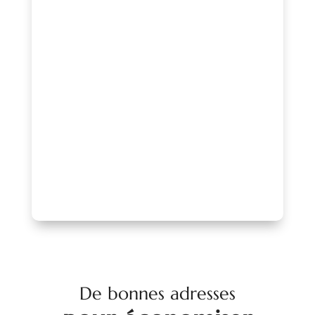
visibilité, valoriser vos actions ou
rejoindre un réseau engagé au service
de l’animation locale ?
Contactez-nous pour échanger sur votre
projet ou adhérez à l’association afin de
profiter d’un accompagnement, d’une
mise en avant de qualité et d’un réseau
reconnu.
PARLONS-EN !
De bonnes adresses