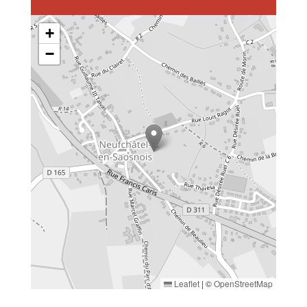
+
−
Leaflet
|
©
OpenStreetMap