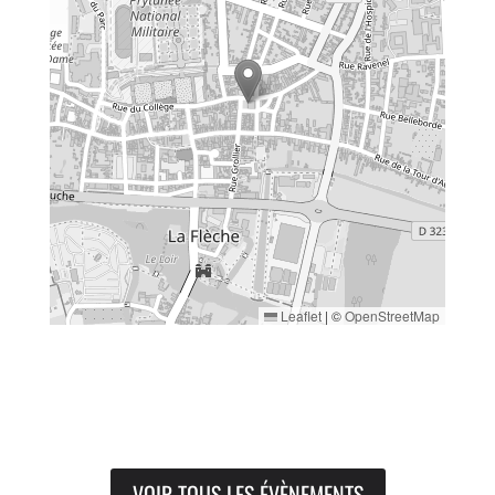
Leaflet
|
©
OpenStreetMap
VOIR TOUS LES ÉVÈNEMENTS