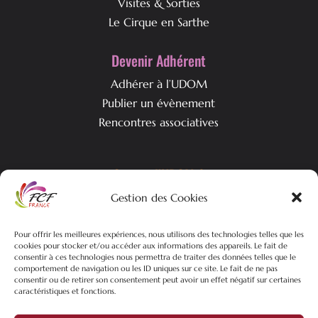
Visites & Sorties
Le Cirque en Sarthe
Devenir Adhérent
Adhérer à l’UDOM
Publier un évènement
Rencontres associatives
Qui est l’UDOM ?
Gestion des Cookies
L’association & ses objectifs
L’équipe associative
Nos actualités
Pour offrir les meilleures expériences, nous utilisons des technologies telles que les
cookies pour stocker et/ou accéder aux informations des appareils. Le fait de
consentir à ces technologies nous permettra de traiter des données telles que le
comportement de navigation ou les ID uniques sur ce site. Le fait de ne pas
consentir ou de retirer son consentement peut avoir un effet négatif sur certaines
caractéristiques et fonctions.
©2026 FCF-UDOM – Tous droits réservés | Plan du site |
Mentions
Légales
| Politique de confidentialités |
Création site web
Pure