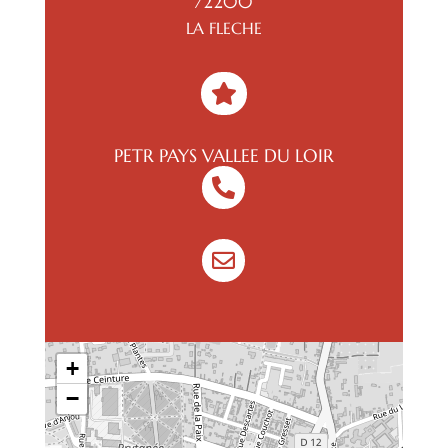
72200
LA FLECHE

PETR PAYS VALLEE DU LOIR


+
−