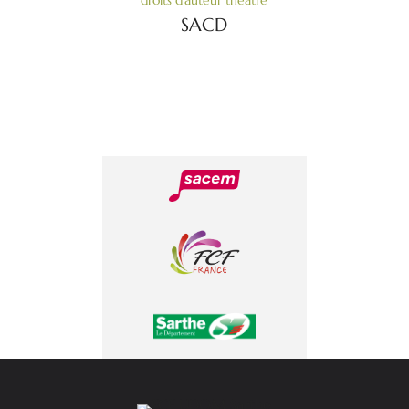
droits d’auteur théâtre
SACD