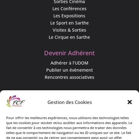
Sorties Cinéma
Les Conférences
Les Expositions
Le Sport en Sarthe
Visites & Sorties
Le Cirque en Sarthe
Devenir Adhérent
Adhérer à l’UDOM
Publier un évènement
Rencontres associatives
Qui est l’UDOM ?
Gestion des Cookies
L’association & ses objectifs
L’équipe associative
Pour offrir les meilleures expériences, nous utilisons des technologies telles
que les cookies pour stocker et/ou accéder aux informations des appareils. Le
Nos actualités
fait de consentir à ces technologies nous permettra de traiter des données
telles que le comportement de navigation ou les ID uniques sur ce site. Le fait
de ne pas consentir ou de retirer son consentement peut avoir un effet