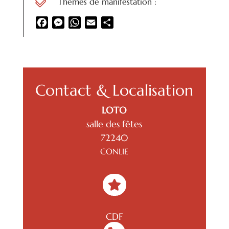

Thèmes de manifestation :
Facebook
Messenger
WhatsApp
Email
Partager
Contact & Localisation
LOTO
salle des fêtes
72240
CONLIE

CDF