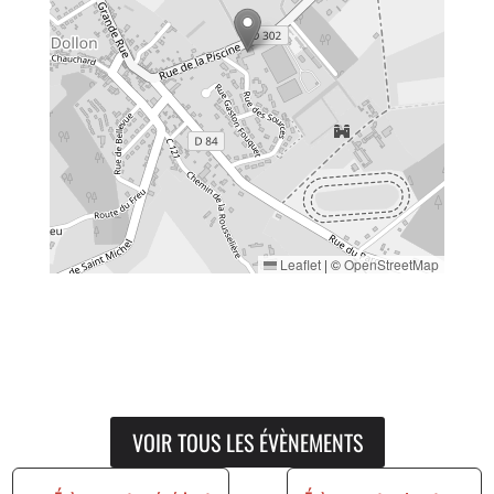
Leaflet
|
©
OpenStreetMap
VOIR TOUS LES ÉVÈNEMENTS