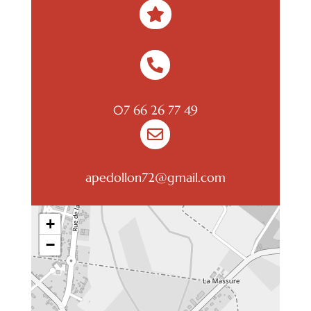


07 66 26 77 49

apedollon72@gmail.com
+
−