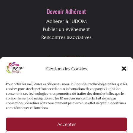
Devenir Adhérent
Adhérer à l’UDOM
Publier un évènement
Rencontres associatives
Qui est l’UDOM ?
Gestion des Cookies
L’association & ses objectifs
L’équipe associative
Pour offrir les meilleures expériences, nous utilisons des technologies telles que les
Nos actualités
cookies pour stocker et/ou accéder aux informations des appareils. Le fait de
consentir à ces technologies nous permettra de traiter des données telles que le
comportement de navigation ou les ID uniques sur ce site. Le fait de ne pas
consentir ou de retirer son consentement peut avoir un effet négatif sur certaines
caractéristiques et fonctions.
©2026 FCF-UDOM – Tous droits réservés | Plan du site |
Mentions
Légales
| Politique de confidentialités |
Création site web
Pure
Accepter
Mans Web
filiale du
groupe Mixtrio