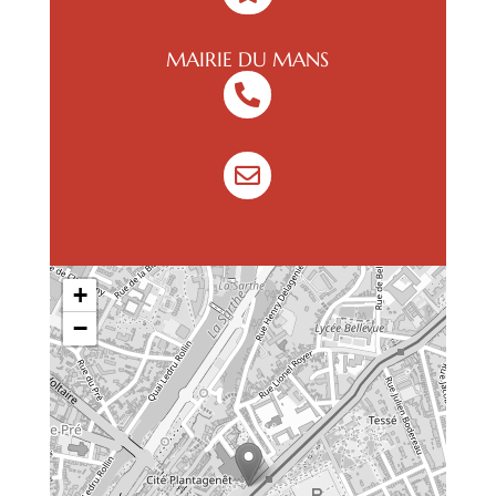
MAIRIE DU MANS


+
−