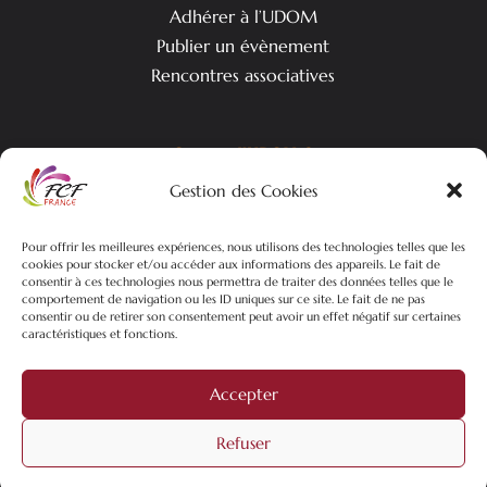
Adhérer à l’UDOM
Publier un évènement
Rencontres associatives
Qui est l’UDOM ?
Gestion des Cookies
L’association & ses objectifs
L’équipe associative
Pour offrir les meilleures expériences, nous utilisons des technologies telles que les
Nos actualités
cookies pour stocker et/ou accéder aux informations des appareils. Le fait de
consentir à ces technologies nous permettra de traiter des données telles que le
comportement de navigation ou les ID uniques sur ce site. Le fait de ne pas
consentir ou de retirer son consentement peut avoir un effet négatif sur certaines
caractéristiques et fonctions.
©2026 FCF-UDOM – Tous droits réservés | Plan du site |
Mentions
Légales
| Politique de confidentialités |
Création site web
Pure
Accepter
Mans Web
filiale du
groupe Mixtrio
Refuser