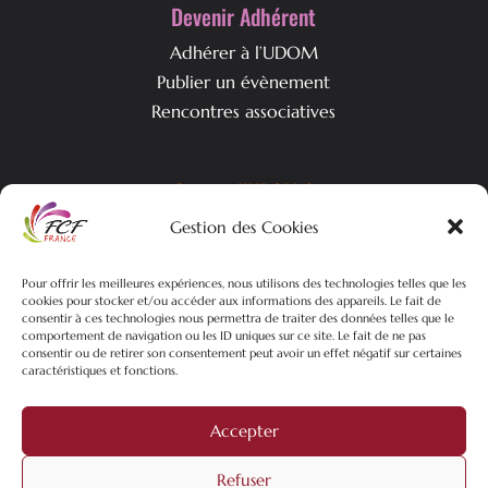
Devenir Adhérent
Adhérer à l’UDOM
Publier un évènement
Rencontres associatives
Qui est l’UDOM ?
Gestion des Cookies
L’association & ses objectifs
L’équipe associative
Pour offrir les meilleures expériences, nous utilisons des technologies telles que les
Nos actualités
cookies pour stocker et/ou accéder aux informations des appareils. Le fait de
consentir à ces technologies nous permettra de traiter des données telles que le
comportement de navigation ou les ID uniques sur ce site. Le fait de ne pas
consentir ou de retirer son consentement peut avoir un effet négatif sur certaines
caractéristiques et fonctions.
©2026 FCF-UDOM – Tous droits réservés | Plan du site |
Mentions
Légales
| Politique de confidentialités |
Création site web
Pure
Accepter
Mans Web
filiale du
groupe Mixtrio
Refuser