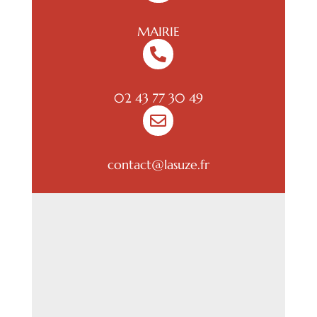
MAIRIE

02 43 77 30 49

contact@lasuze.fr