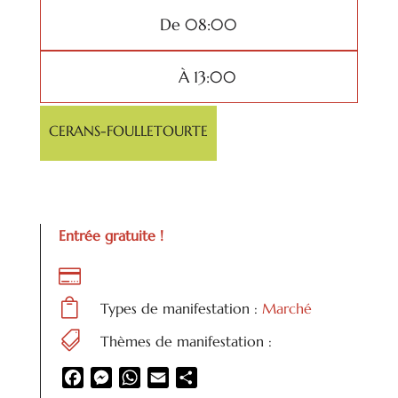
De 08:00
À 13:00
CERANS-FOULLETOURTE
Entrée gratuite !


Types de manifestation :
Marché

Thèmes de manifestation :
Facebook
Messenger
WhatsApp
Email
Partager