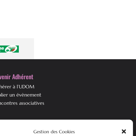
venir Adhérent
hérer à l’UDOM
blier un évènement
contres associatives
i est l’UDOM ?
Gestion des Cookies
ssociation & ses objectifs