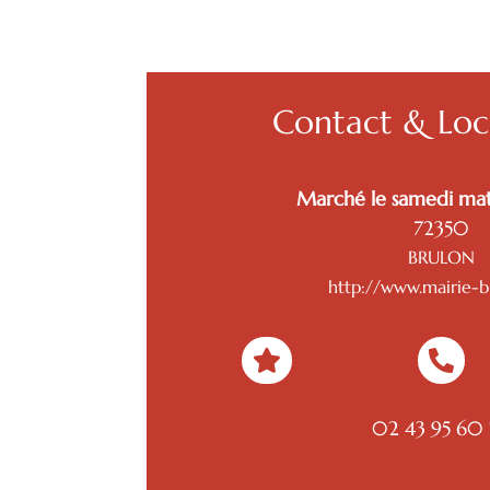
Contact & Loca
Marché le samedi mat
72350
BRULON
http://www.mairie-br


02 43 95 60