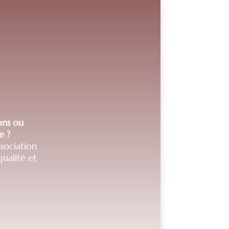
ions ou
e ?
sociation
ualité et