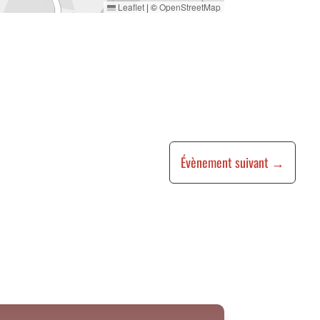
Leaflet
|
©
OpenStreetMap
Évènement suivant
→