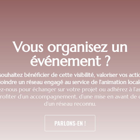
Vous organisez un
événement ?
ouhaitez bénéficier de cette visibilité, valoriser vos act
joindre un réseau engagé au service de l’animation local
z-nous pour échanger sur votre projet ou adhérez à l’as
profiter d’un accompagnement, d’une mise en avant de q
d’un réseau reconnu.
PARLONS-EN !