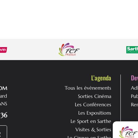
L’agenda
De
Tous les évènements
Ad
DOM
nard
Sorties Cinéma
Pu
ANS
Les Conférences
Ren
Les Expositions
 36
Le Sport en Sarthe
Qu
Visites & Sorties
R
L’a
Le Cirque en Sarthe