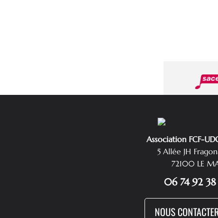
Association FCF-U
5 Allée JH Frago
72100 LE M
06 74 92 38
NOUS CONTACTE