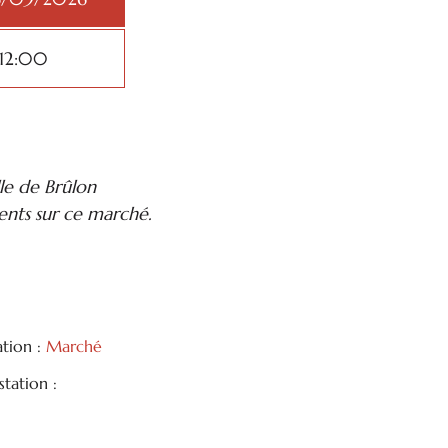
 12:00
le de Brûlon
nts sur ce marché.
ation :
Marché
tation :
tager