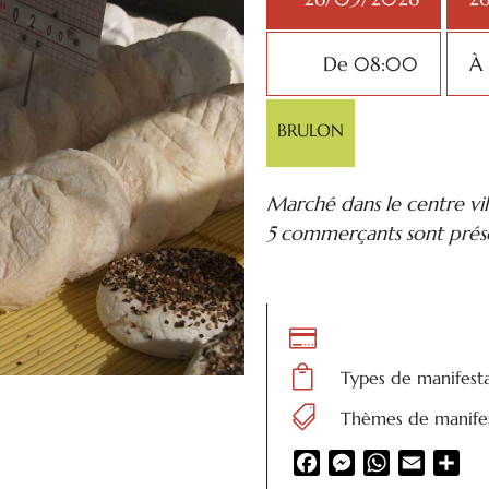
De 08:00
À
BRULON
Marché dans le centre vil
5 commerçants sont prése


Types de manifest

Thèmes de manifes
Facebook
Messenger
WhatsApp
Email
Par