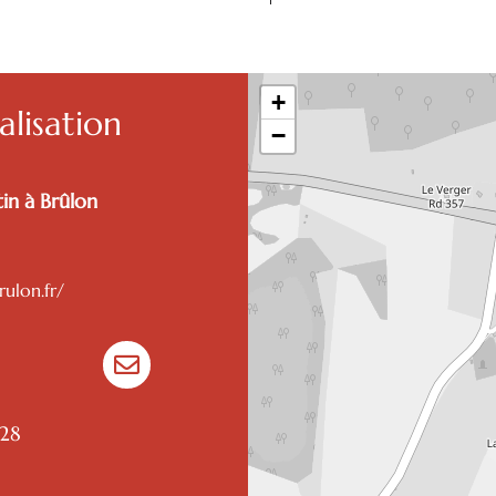
+
lisation
−
in à Brûlon
ulon.fr/

 28