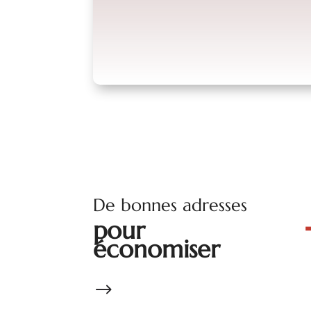
De bonnes adresses
pour
économiser
$