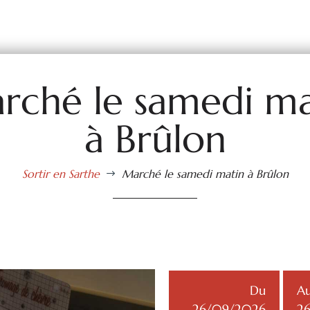
rché le samedi ma
à Brûlon
Sortir en Sarthe
Marché le samedi matin à Brûlon
$
Du
A
26/09/2026
2