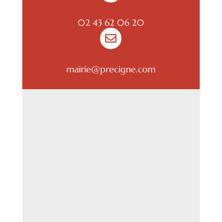
02 43 62 06 20

mairie@precigne.com