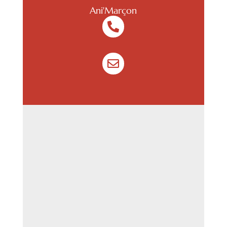
Ani'Marçon

