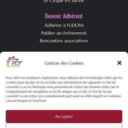
Le Cirque en Sarthe
Devenir Adhérent
Adhérer à l’UDOM
Publier un évènement
Rencontres associatives
Qui est l’UDOM ?
Gestion des Cookies
L’association & ses objectifs
Pour offrir les meilleures expériences, nous utilisons des technologies telles que les
L’équipe associative
cookies pour stocker et/ou accéder aux informations des appareils. Le fait de
Nos actualités
consentir à ces technologies nous permettra de traiter des données telles que le
comportement de navigation ou les ID uniques sur ce site. Le fait de ne pas
consentir ou de retirer son consentement peut avoir un effet négatif sur certaines
caractéristiques et fonctions.
©2026 FCF-UDOM – Tous droits réservés | Plan du site |
Mentions
Accepter
Légales
| Politique de confidentialités |
Création site web
Pure
Mans Web
filiale du
groupe Mixtrio