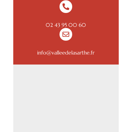

02 43 95 00 60

info@valleedelasarthe.fr