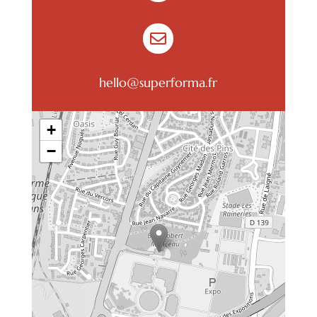

hello@superforma.fr
+
−