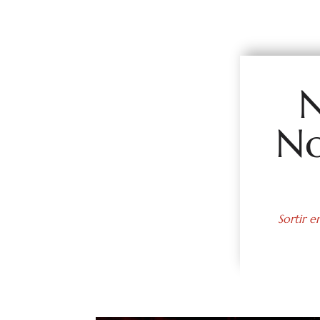
N
No
Sortir e