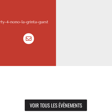
rty-4-nono-la-grinta-guest

VOIR TOUS LES ÉVÈNEMENTS