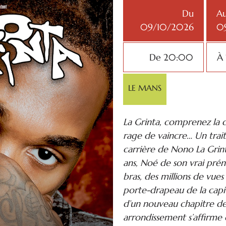
Du
A
09/10/2026
0
De 20:00
À
LE MANS
La Grinta, comprenez la 
rage de vaincre… Un trait
carrière de Nono La Grin
ans, Noé de son vrai pré
bras, des millions de vue
porte-drapeau de la capita
d’un nouveau chapitre de
arrondissement s’affirme 