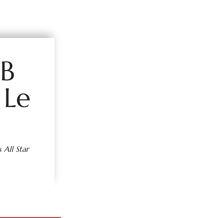
BB
 Le
All Star