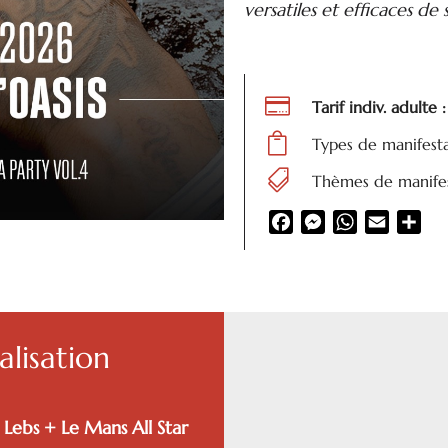
versatiles et efficaces de 

Tarif indiv. adult

Types de manifest

Thèmes de manifes
Facebook
Messenger
WhatsApp
Email
Par
lisation
Lebs + Le Mans All Star