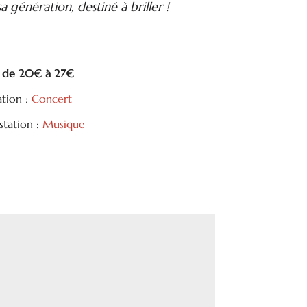
sa génération, destiné à briller !
e : de 20€ à 27€
ation :
Concert
tation :
Musique
tager