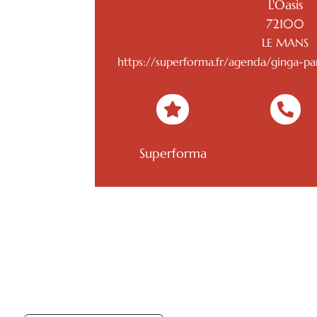
L'Oasis
72100
LE MANS
https://superforma.fr/agenda/ginga-pa


Superforma