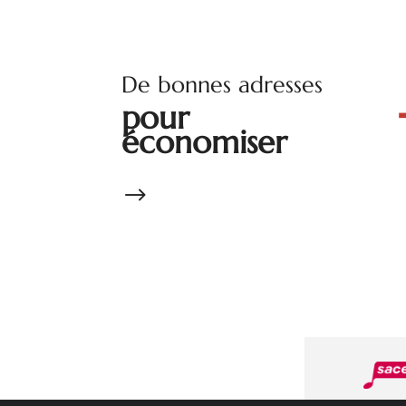
De bonnes adresses
pour
économiser
$