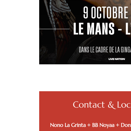
Contact & Loca
Nono La Grinta + BB Noyaa + Don 