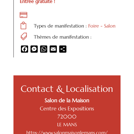
Entrée gratuite !


Types de manifestation :
Foire - Salon

Thèmes de manifestation :
Facebook
Messenger
WhatsApp
Email
Partager
Contact & Localisation
Salon de la Maison
Centre des Expositions
72000
LE MANS
https://www.salonmaisonlemans.com/