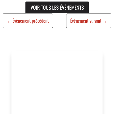
VOIR TOUS LES ÉVÈNEMENTS
←
Évènement précédent
Évènement suivant
→
Vous organisez un
événement ?
Vous souhaitez bénéficier de cette
visibilité, valoriser vos actions ou
rejoindre un réseau engagé au service
de l’animation locale ?
Contactez-nous pour échanger sur votre