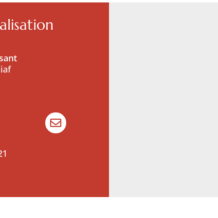
lisation
sant
iaf

21