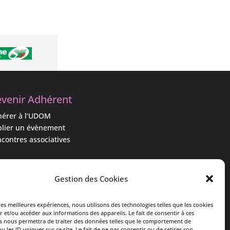
venir Adhérent
érer à l’UDOM
lier un évènement
contres associatives
i est l’UDOM ?
Gestion des Cookies
ssociation & ses objectifs
quipe associative
les meilleures expériences, nous utilisons des technologies telles que les cookies
r et/ou accéder aux informations des appareils. Le fait de consentir à ces
 actualités
s nous permettra de traiter des données telles que le comportement de
u les ID uniques sur ce site. Le fait de ne pas consentir ou de retirer son