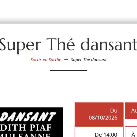
Super Thé dansan
Sortir en Sarthe
Super Thé dansant
$
Du
Au
08/10/2026
De 14:00
À 