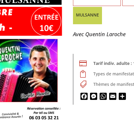
MULSANNE
Avec Quentin Laroche

Tarif indiv. adulte :

Types de manifestat

Thèmes de manifest
Facebook
Messenger
WhatsApp
Email
Par