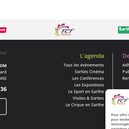
L’agenda
De
Tous les évènements
Adh
DOM
Sorties Cinéma
Pub
nard
ANS
Les Conférences
Ren
Les Expositions
 36
Le Sport en Sarthe
Qu
Visites & Sorties
Le Cirque en Sarthe
r
L’a
L’é
Pour offrir 
pour stocke
Nos
technologie
navigation o