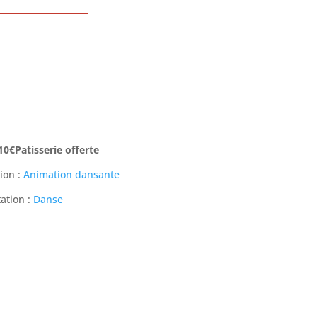
 10€Patisserie offerte
ion :
Animation dansante
ation :
Danse
tager