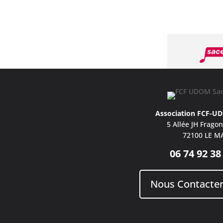
Association FCF-U
5 Allée JH Frago
72100 LE M
06 74 92 38
Nous Contacte