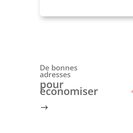
De bonnes
adresses
pour
économiser
$