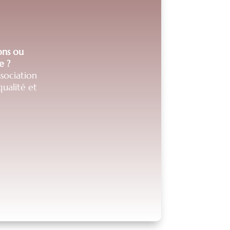
ions ou
e ?
sociation
ualité et