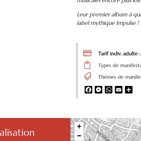
musicales encore plus loin
Leur premier album à qua
label mythique Impulse !

Tarif indiv. adulte

Types de manifest

Thèmes de manifes
Facebook
Messenger
WhatsApp
Email
Par
+
lisation
−