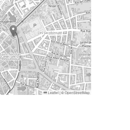
Leaflet
|
©
OpenStreetMap