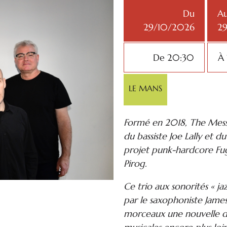
Du
A
29/10/2026
2
De 20:30
À
LE MANS
Formé en 2018, The Mess
du bassiste Joe Lally et 
projet punk-hardcore Fuga
Pirog.
Ce trio aux sonorités « j
par le saxophoniste James
morceaux une nouvelle di