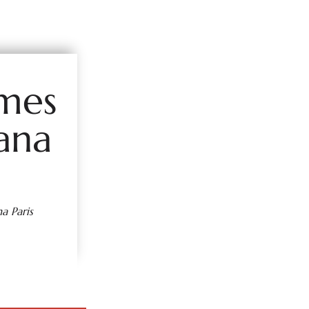
ames
ana
a Paris