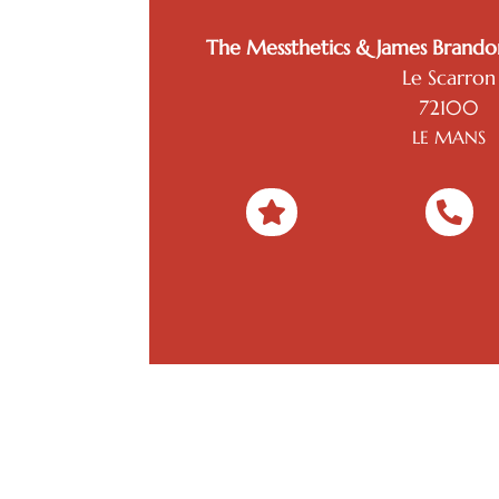
The Messthetics & James Brandon
Le Scarron
72100
LE MANS

