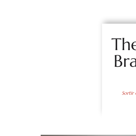
The
Br
Sortir