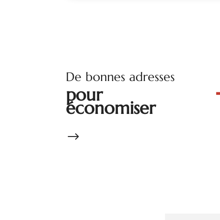
De bonnes adresses
pour
économiser
$