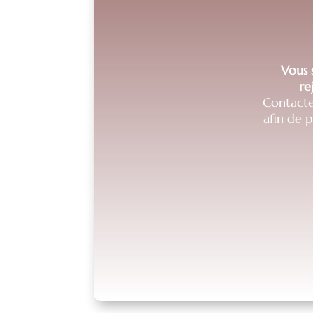
Vous s
re
Contacte
afin de 