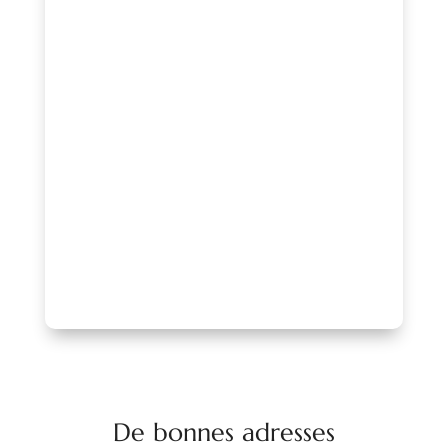
Vous souhaitez bénéficier de cette
visibilité, valoriser vos actions ou
rejoindre un réseau engagé au service
de l’animation locale ?
Contactez-nous pour échanger sur votre
projet ou adhérez à l’association afin de
profiter d’un accompagnement, d’une
mise en avant de qualité et d’un réseau
reconnu.
PARLONS-EN !
De bonnes adresses