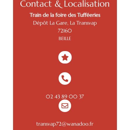
Contact & Localisation
Train de la foire des Tufféeries
Dépôt La Gare, La Transvap
72160
BEILLE


02 43 89 00 37

transvap72@wanadoo.fr