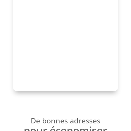
visibilité, valoriser vos actions ou
rejoindre un réseau engagé au service
de l’animation locale ?
Contactez-nous pour échanger sur votre
projet ou adhérez à l’association afin de
profiter d’un accompagnement, d’une
mise en avant de qualité et d’un réseau
reconnu.
Parlons-en !
De bonnes adresses
pour économiser