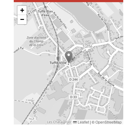
+
−
Leaflet
|
©
OpenStreetMap