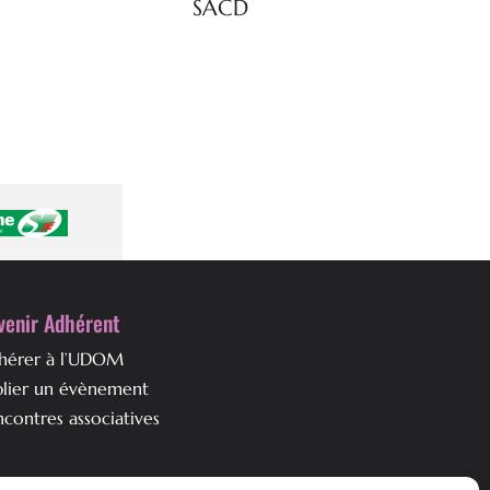
SACD
venir Adhérent
hérer à l’UDOM
blier un évènement
contres associatives