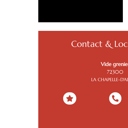
Contact & Loca
Vide grenie
72300
LA CHAPELLE-D'A

