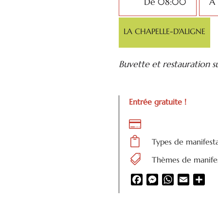
De 08:00
À
LA CHAPELLE-D'ALIGNE
Buvette et restauration s
Entrée gratuite !


Types de manifest

Thèmes de manifes
Facebook
Messenger
WhatsApp
Email
Par