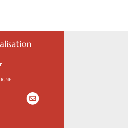
lisation
r
LIGNE
