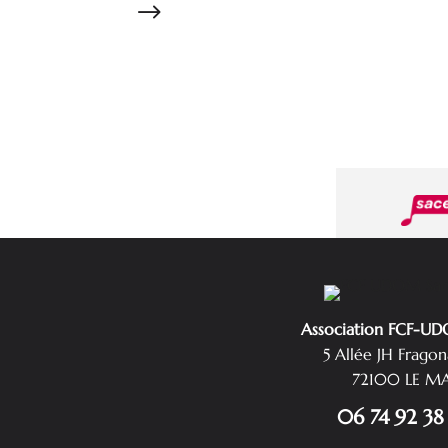
$
Association FCF-U
5 Allée JH Frago
72100 LE M
06 74 92 38