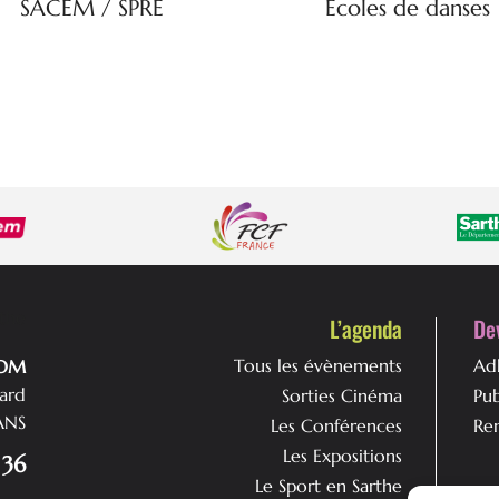
SACEM / SPRE
Écoles de danses
L’agenda
De
Tous les évènements
Ad
DOM
nard
Sorties Cinéma
Pu
ANS
Les Conférences
Ren
Les Expositions
 36
Le Sport en Sarthe