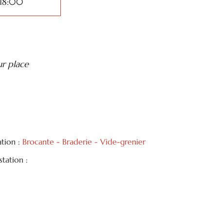
 18:00
ur place
ation :
Brocante - Braderie - Vide-grenier
tation :
tager