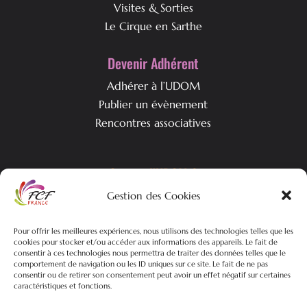
Visites & Sorties
Le Cirque en Sarthe
Devenir Adhérent
Adhérer à l’UDOM
Publier un évènement
Rencontres associatives
Qui est l’UDOM ?
Gestion des Cookies
L’association & ses objectifs
L’équipe associative
Pour offrir les meilleures expériences, nous utilisons des technologies telles que les
Nos actualités
cookies pour stocker et/ou accéder aux informations des appareils. Le fait de
consentir à ces technologies nous permettra de traiter des données telles que le
comportement de navigation ou les ID uniques sur ce site. Le fait de ne pas
consentir ou de retirer son consentement peut avoir un effet négatif sur certaines
caractéristiques et fonctions.
©2026 FCF-UDOM – Tous droits réservés | Plan du site |
Mentions