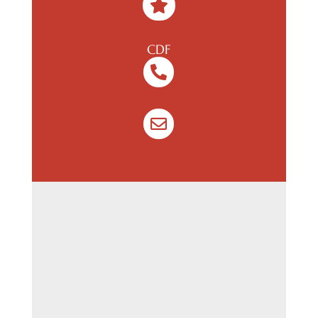

CDF

