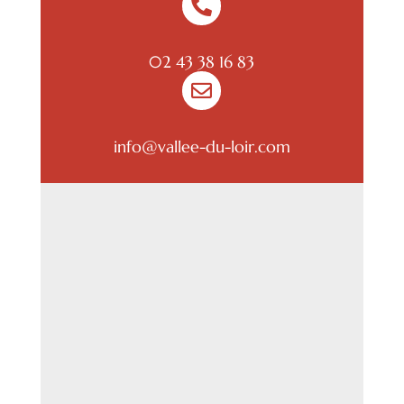

02 43 38 16 83

info@vallee-du-loir.com