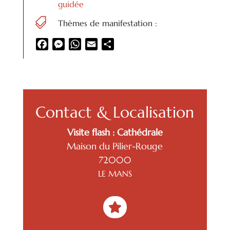
guidée

Thèmes de manifestation :
Facebook
Messenger
WhatsApp
Email
Partager
Contact & Localisation
Visite flash : Cathédrale
Maison du Pilier-Rouge
72000
LE MANS
