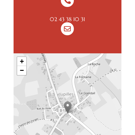

02 43 38 10 31

+
−