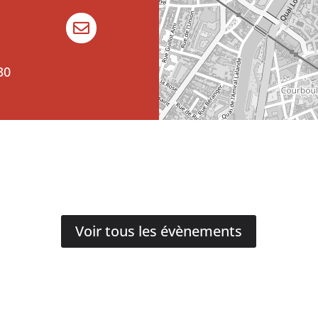

30
Voir tous les évènements