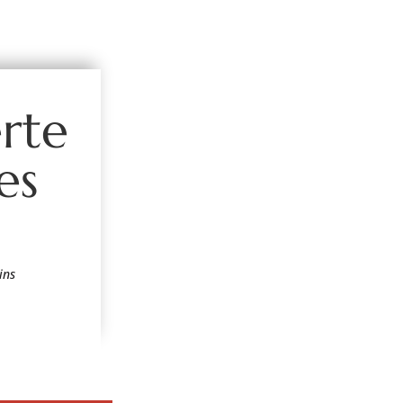
erte
es
ins