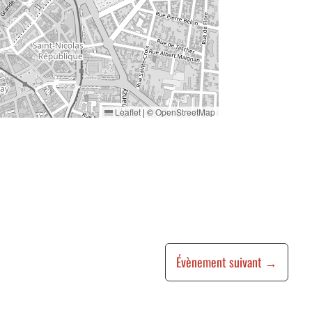
Leaflet
|
©
OpenStreetMap
Évènement suivant
→