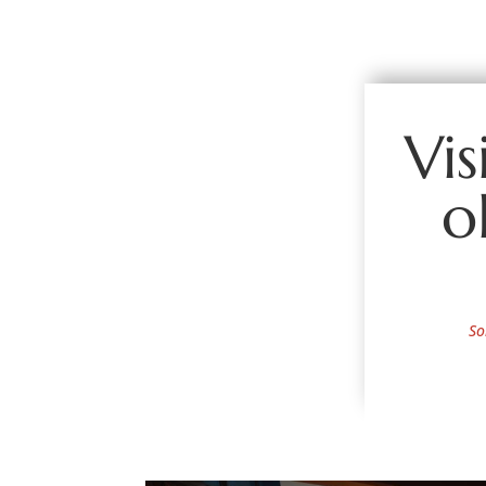
Vis
o
So