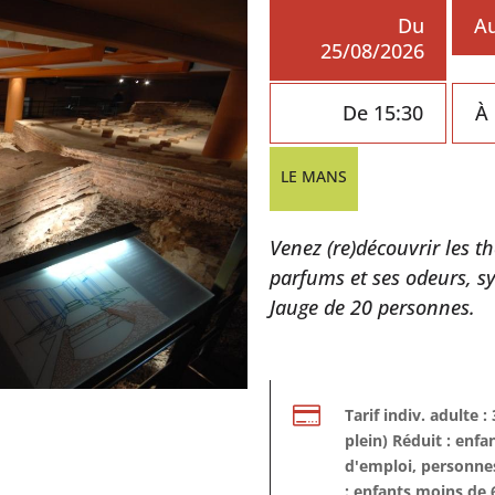
Du
Au
25/08/2026
De 15:30
À 
LE MANS
Venez (re)découvrir les 
parfums et ses odeurs, sy
Jauge de 20 personnes.

Tarif indiv. adulte :
plein) Réduit : enf
d'emploi, personne
: enfants moins de 6