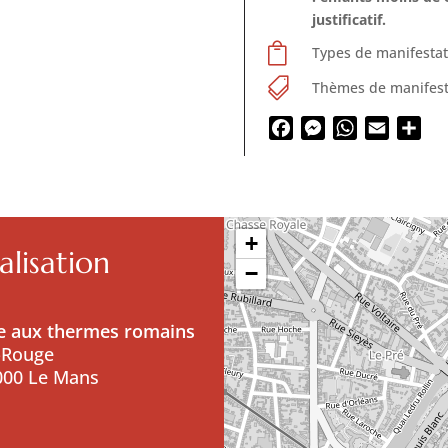
justificatif.

Types de manifestat

Thèmes de manifest
Facebook
Messenger
WhatsApp
Email
Par
+
lisation
−
ive aux thermes romains
-Rouge
000 Le Mans