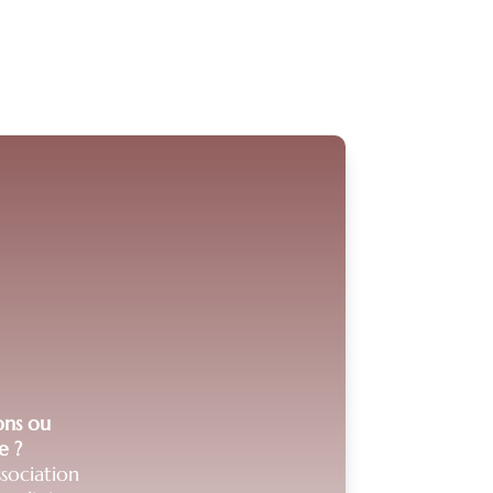
ions ou
e ?
sociation