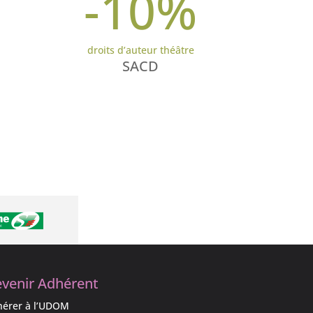
-10
%
droits d’auteur théâtre
SACD
venir Adhérent
érer à l’UDOM