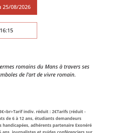
 25/08/2026
16:15
thermes romains du Mans à travers ses
mboles de l’art de vivre romain.
 3€<br>Tarif indiv. réduit : 2€Tarifs (réduit -
ants de 6 à 12 ans, étudiants demandeurs
s handicapées, adhérents partenaire Exonéré
 ans, journalistes et guides conférenciers sur