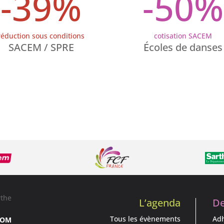
-39
%
-50
%
réduction sous conditions
cotisation SACEM
SACEM / SPRE
Écoles de danses
L’agenda
De
Tous les évènements
Adh
DOM