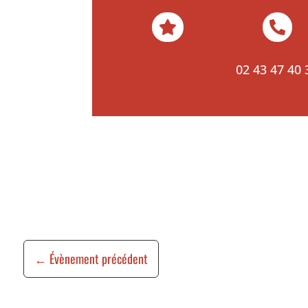


02 43 47 40 
←
Évènement précédent