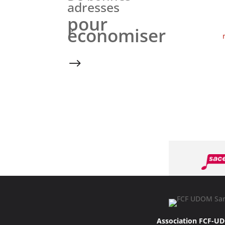
adresses
pour
économiser
$
Association FCF-U