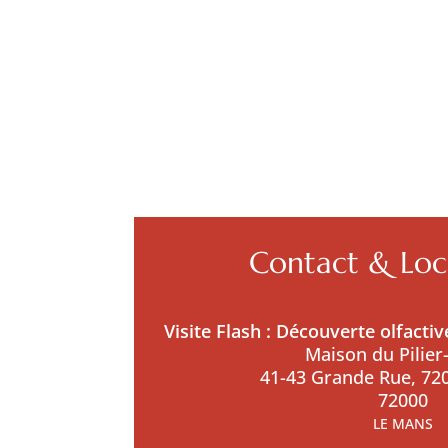
Contact & Loca
Visite Flash : Découverte olfact
Maison du Pilier
41-43 Grande Rue, 72
72000
LE MANS