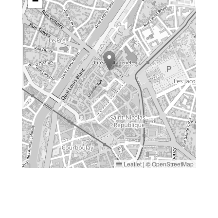
−
Leaflet
|
©
OpenStreetMap