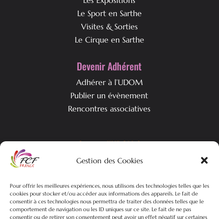
Les Expositions
Le Sport en Sarthe
Visites & Sorties
Le Cirque en Sarthe
Devenir Adhérent
Adhérer à l’UDOM
Publier un évènement
Rencontres associatives
Qui est l’UDOM ?
Gestion des Cookies
L’association & ses objectifs
L’équipe associative
Pour offrir les meilleures expériences, nous utilisons des technologies telles que les
Nos actualités
cookies pour stocker et/ou accéder aux informations des appareils. Le fait de
consentir à ces technologies nous permettra de traiter des données telles que le
comportement de navigation ou les ID uniques sur ce site. Le fait de ne pas
consentir ou de retirer son consentement peut avoir un effet négatif sur certaines