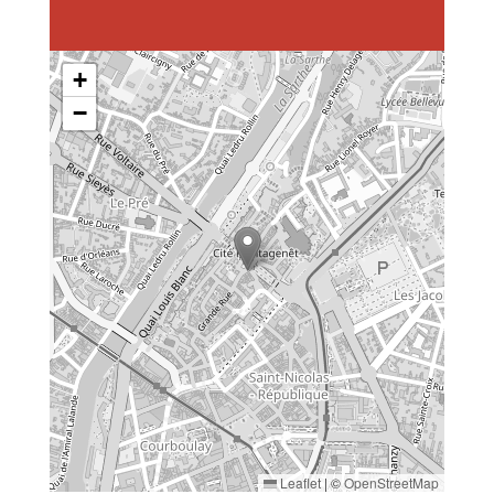
+
−
Leaflet
|
©
OpenStreetMap