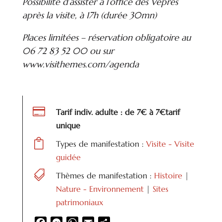
Possibilité d’assister à l’office des Vêpres
après la visite, à 17h (durée 30mn)
Places limitées – réservation obligatoire au
06 72 83 52 00 ou sur
www.visithemes.com/agenda

Tarif indiv. adulte : de 7€ à 7€tarif
unique

Types de manifestation :
Visite - Visite
guidée

Thèmes de manifestation :
Histoire
|
Nature - Environnement
|
Sites
patrimoniaux