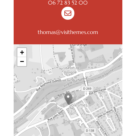
06 72 83 52 00

thomas@visithemes.com
+
−