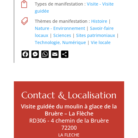

Types de manifestation :
Visite - Visite
guidée

Thèmes de manifestation :
Histoire
|
Nature - Environnement
|
Savoir-faire
locaux
|
Sciences
|
Sites patrimoniaux
|
Technologie, Numérique
|
Vie locale
Facebook
Messenger
WhatsApp
Email
Partager
Contact & Localisation
Visite guidée du moulin à glace de la
Bruère – La Flèche
RD306 - 4 chemin de la Bruère
72200
LA FLECHE