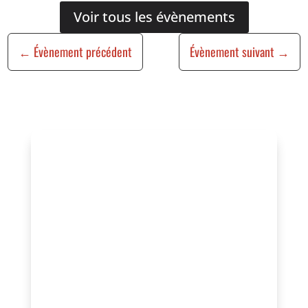
Voir tous les évènements
←
Évènement précédent
Évènement suivant
→
Vous organisez un
événement ?
Vous souhaitez bénéficier de cette
visibilité, valoriser vos actions ou
rejoindre un réseau engagé au service
de l’animation locale ?
Contactez-nous pour échanger sur votre
projet ou adhérez à l’association afin de