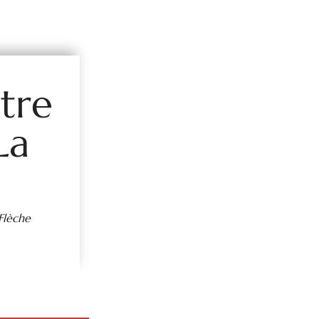
tre
La
 Flèche