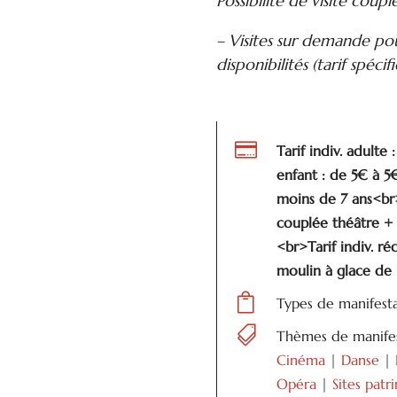
Possibilité de visite coup
– Visites sur demande po
disponibilités (tarif spécif

Tarif indiv. adulte
enfant : de 5€ à 5€
moins de 7 ans<br>T
couplée théâtre + 
<br>Tarif indiv. r
moulin à glace de l

Types de manifest

Thèmes de manifes
Cinéma
|
Danse
|
Opéra
|
Sites pat