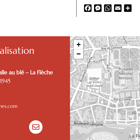
Facebook
Messenger
WhatsApp
Email
Par
+
lisation
−
lle au blé – La Flèche
 1945
emes.com
