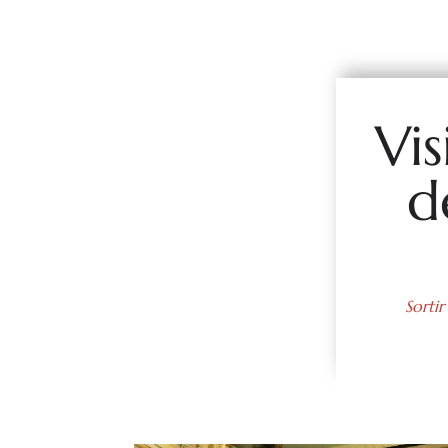
Vi
d
Sortir