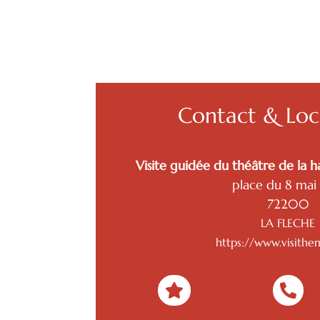
Contact & Loca
Visite guidée du théâtre de la ha
place du 8 mai
72200
LA FLECHE
https://www.visith

