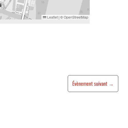
Leaflet
|
©
OpenStreetMap
Évènement suivant
→