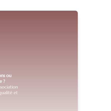
ions ou
e ?
sociation
ualité et