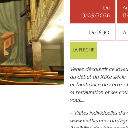
Du
A
13/09/2026
1
De 16:30
À 
LA FLECHE
Venez découvrir ce joyau,
du début du XIXe siècle. 
et l’ambiance de cette « 
sa restauration et ses cou
vous….
– Visites individuelles d’a
www.visithemes.com/ag