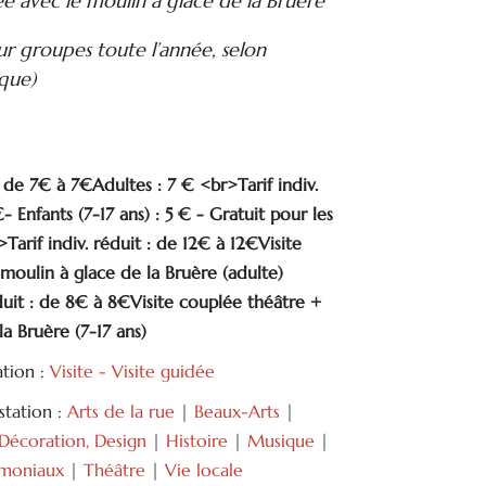
lée avec le moulin à glace de la Bruère
ur groupes toute l’année, selon
ique)
 : de 7€ à 7€Adultes : 7 € <br>Tarif indiv.
- Enfants (7-17 ans) : 5 € - Gratuit pour les
arif indiv. réduit : de 12€ à 12€Visite
moulin à glace de la Bruère (adulte)
éduit : de 8€ à 8€Visite couplée théâtre +
a Bruère (7-17 ans)
ation :
Visite - Visite guidée
tation :
Arts de la rue
|
Beaux-Arts
|
Décoration, Design
|
Histoire
|
Musique
|
rimoniaux
|
Théâtre
|
Vie locale