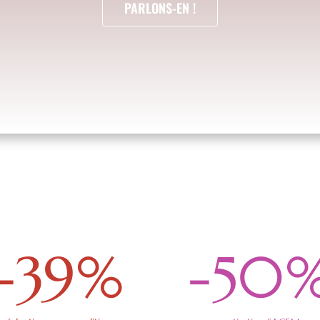
PARLONS-EN !
-39
%
-50