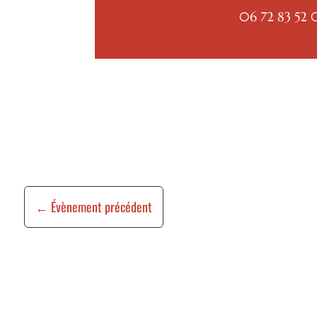
06 72 83 52
←
Évènement précédent