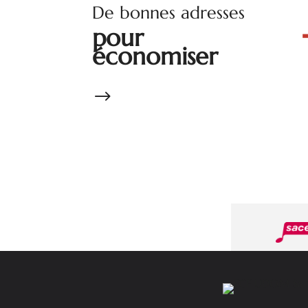
De bonnes adresses
pour
économiser
$