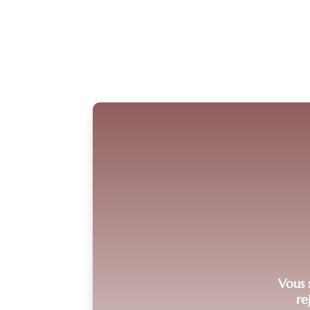
Vous s
re