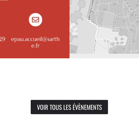

29
epau.accueil@sarth
e.fr
VOIR TOUS LES ÉVÈNEMENTS