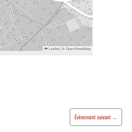
Leaflet
|
©
OpenStreetMap
Évènement suivant
→