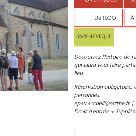
De 11:00
À
YVRE-L'EVEQUE
Découvrez l’histoire de l
qui saura vous faire part
lieu.
Réservation obligatoire,
personnes.
epau.accueil@sarthe.fr |
Droit d’entrée + Supplé