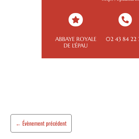


ABBAYE ROYALE
02 43 84 22 
DE L'ÉPAU
←
Évènement précédent