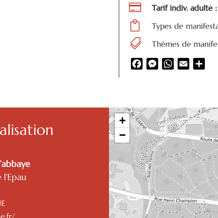

Tarif indiv. adulte 

Types de manifest

Thèmes de manifes
Facebook
Messenger
WhatsApp
Email
Par
+
lisation
−
l’abbaye
 l'Epau
UE
e.fr/