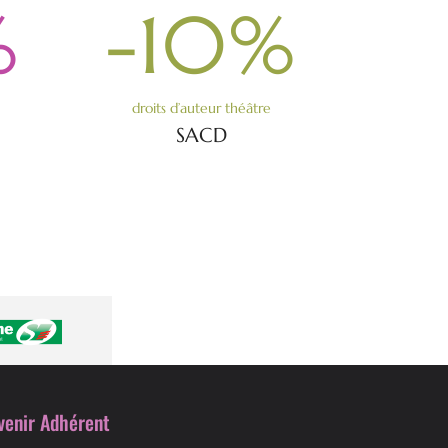
%
-10
%
droits d’auteur théâtre
SACD
venir Adhérent