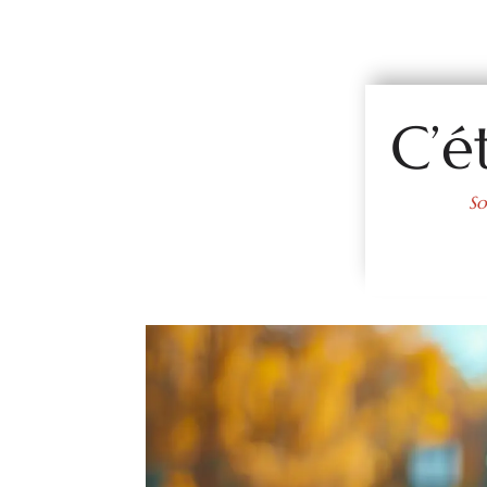
C’é
So