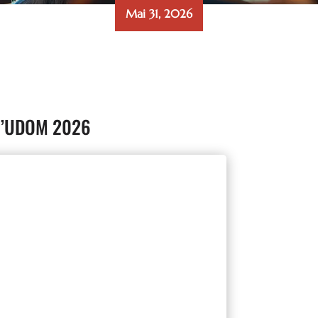
Mai 31, 2026
e l’UDOM 2026
articipants !
s Citoyens) a permis aux stagiaires
 à des exercices pratiques utiles en
rconstances
cipants, dirigeants d’associations, de
pales fonctions du logiciel