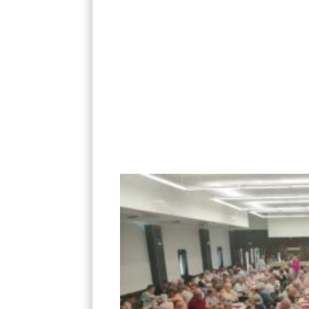
La Finale départementale venait conc
organisés tout au long de 
8300 joueurs se sont affrontés am
La Finale a réuni les 232 joueurs
Cette finale était empreinte d’émo
Daniel Bellaye. Un trophée Daniel 
mémoire et a été remis aux 2 gagnan
fi