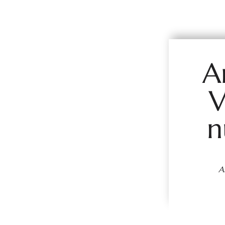
A
V
n
A