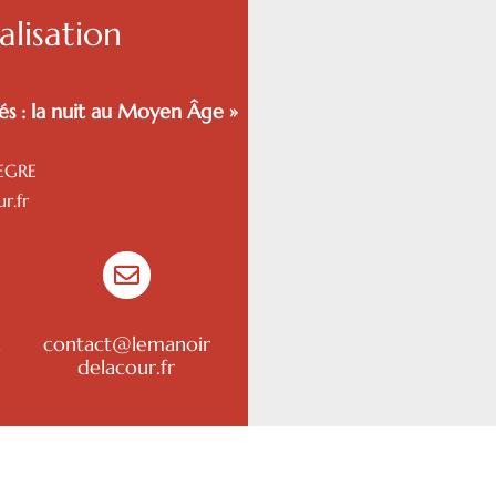
lisation
és : la nuit au Moyen Âge »
EGRE
r.fr

2
contact@lemanoir
delacour.fr