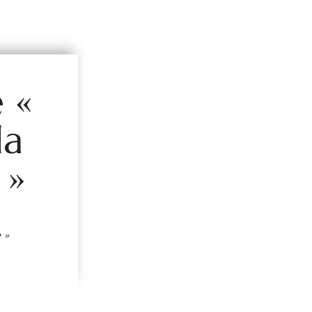
 «
la
 »
 »