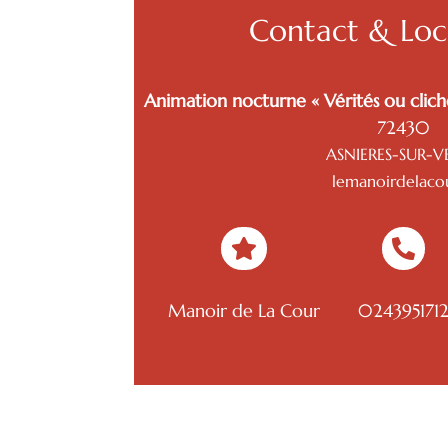
Contact & Loca
Animation nocturne « Vérités ou clich
72430
ASNIERES-SUR-V
lemanoirdelacou


Manoir de La Cour
024395171