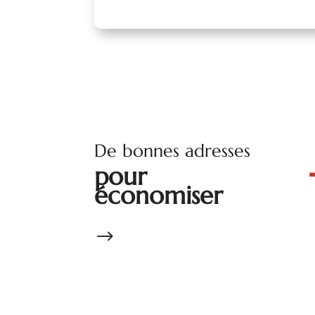
De bonnes adresses
pour
économiser
$