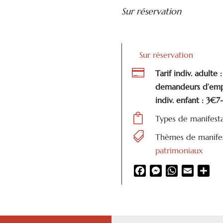
Sur réservation
Sur réservation

Tarif indiv. adulte 
demandeurs d’empl
indiv. enfant : 3€7

Types de manifest

Thèmes de manifes
patrimoniaux
Facebook
Messenger
WhatsApp
Email
Par