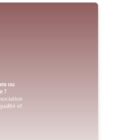
ions ou
e ?
sociation
ualité et