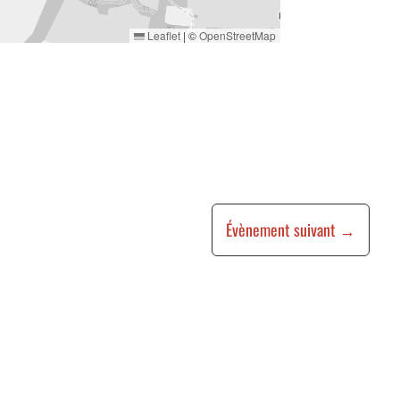
Leaflet
|
©
OpenStreetMap
Évènement suivant
→