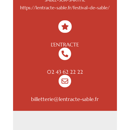
https://lentracte-sable.fr/festival-de-sable/

L'ENTRACTE

02 43 62 22 22

billetterie@lentracte-sable.fr