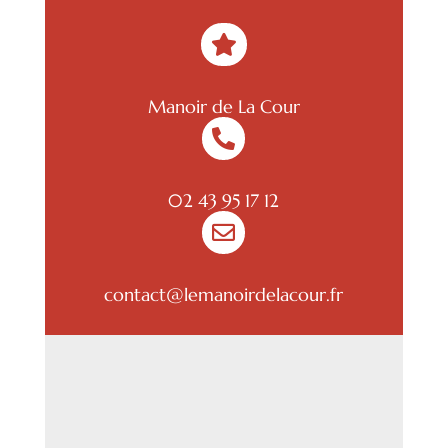

Manoir de La Cour

02 43 95 17 12

contact@lemanoirdelacour.fr