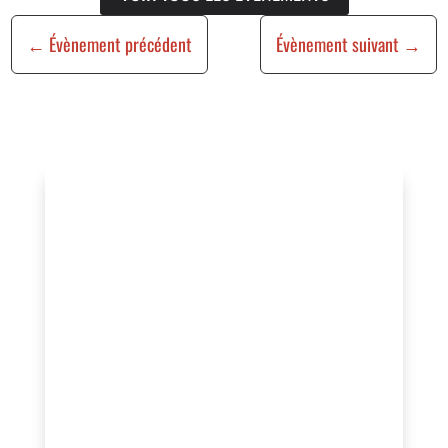
←
Évènement précédent
Évènement suivant
→
Vous organisez un
événement ?
Vous souhaitez bénéficier de cette
visibilité, valoriser vos actions ou
rejoindre un réseau engagé au service
de l’animation locale ?
Contactez-nous pour échanger sur votre
projet ou adhérez à l’association afin de
profiter d’un accompagnement, d’une