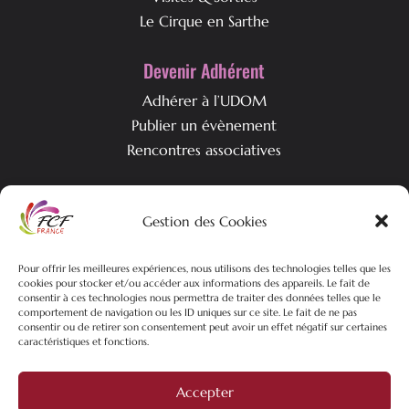
Le Cirque en Sarthe
Devenir Adhérent
Adhérer à l’UDOM
Publier un évènement
Rencontres associatives
Qui est l’UDOM ?
Gestion des Cookies
L’association & ses objectifs
Pour offrir les meilleures expériences, nous utilisons des technologies telles que les
L’équipe associative
cookies pour stocker et/ou accéder aux informations des appareils. Le fait de
Nos actualités
consentir à ces technologies nous permettra de traiter des données telles que le
comportement de navigation ou les ID uniques sur ce site. Le fait de ne pas
consentir ou de retirer son consentement peut avoir un effet négatif sur certaines
caractéristiques et fonctions.
©2026 FCF-UDOM – Tous droits réservés | Plan du site |
Mentions
Accepter
Légales
| Politique de confidentialités |
Création site web
Pure